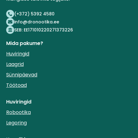
(+372) 5392 4580
info@dronootika.ee
SEB: EE171010220271373226
Mida pakume?
Huviringid
Laagrid
Sünnipäevad
Töötoad
Huviringid
Robootika
Legoring