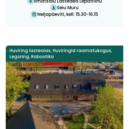
Ilmatsalu Lasteaed Lepatriinu
Seiu Muru
Neljapäeviti, kell: 15.30-16.15
Huviring lasteaias
,
Huviringid raamatukogus
,
Legoring
,
Robootika