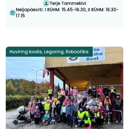
Terje Tammekivi
Neljapäeviti: I RÜHM: 15.45-16.30, II RÜHM: 16.30-
17.15
Huviring koolis
,
Legoring
,
Robootika