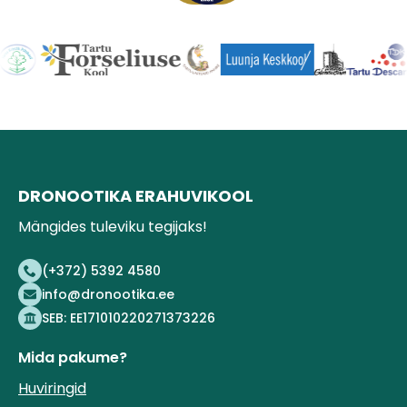
DRONOOTIKA ERAHUVIKOOL
Mängides tuleviku tegijaks!
(+372) 5392 4580
info@dronootika.ee
SEB: EE171010220271373226
Mida pakume?
Huviringid