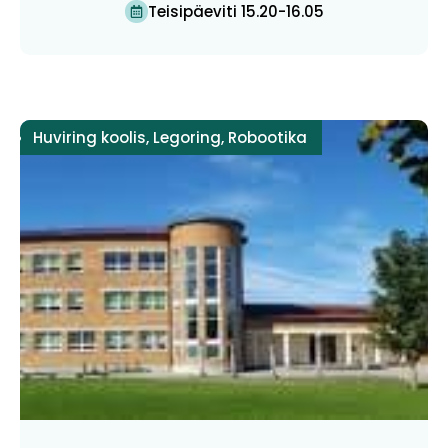
Teisipäeviti 15.20-16.05
Huviring koolis
,
Legoring
,
Robootika