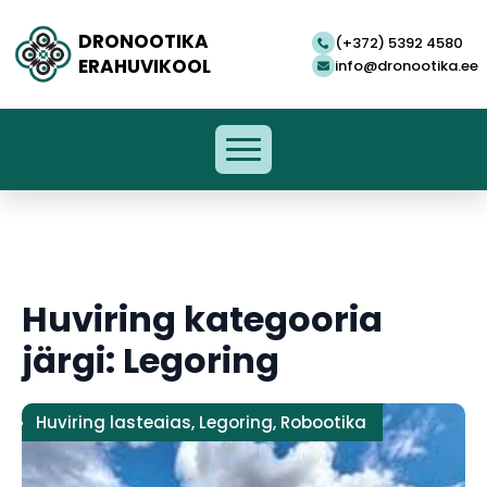
DRONOOTIKA
(+372) 5392 4580
ERAHUVIKOOL
info@dronootika.ee
Huviring kategooria
järgi: Legoring
Huviring lasteaias
,
Legoring
,
Robootika