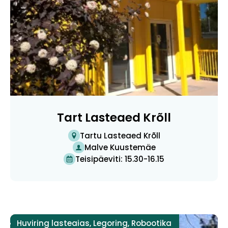
Tart Lasteaed Krõll
Tartu Lasteaed Krõll
Malve Kuustemäe
Teisipäeviti: 15.30-16.15
Huviring lasteaias
,
Legoring
,
Robootika