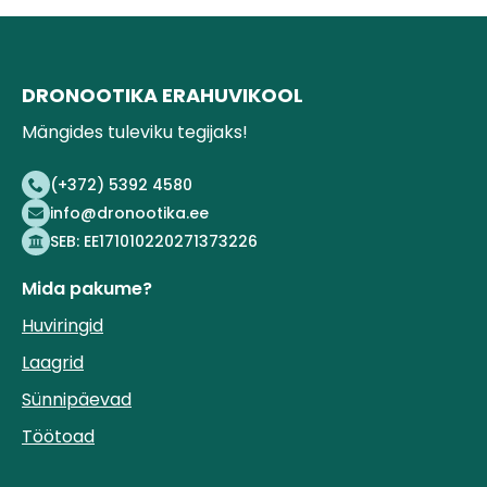
DRONOOTIKA ERAHUVIKOOL
Mängides tuleviku tegijaks!
(+372) 5392 4580
info@dronootika.ee
SEB: EE171010220271373226
Mida pakume?
Huviringid
Laagrid
Sünnipäevad
Töötoad