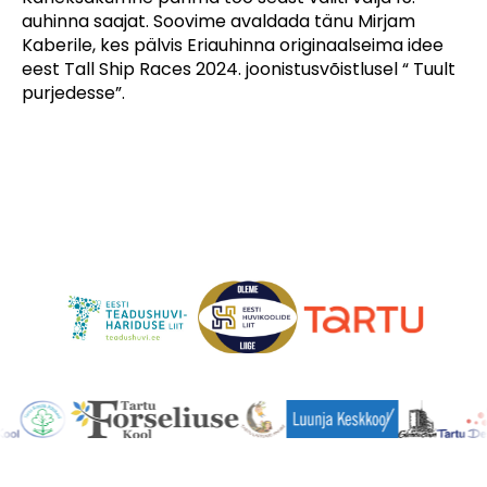
auhinna saajat. Soovime avaldada tänu Mirjam
Kaberile, kes pälvis Eriauhinna originaalseima idee
eest Tall Ship Races 2024. joonistusvõistlusel “ Tuult
purjedesse”.