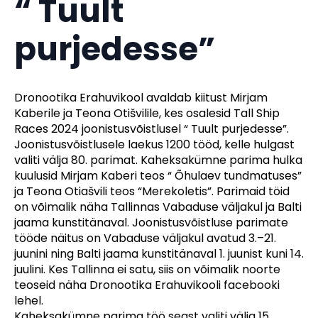
“ Tuult
purjedesse”
Dronootika Erahuvikool avaldab kiitust Mirjam
Kaberile ja Teona Otišvilile, kes osalesid Tall Ship
Races 2024 joonistusvõistlusel “ Tuult purjedesse”.
Joonistusvõistlusele laekus 1200 tööd, kelle hulgast
valiti välja 80. parimat. Kaheksakümne parima hulka
kuulusid Mirjam Kaberi teos “ Õhulaev tundmatuses”
ja Teona Otiašvili teos “Merekoletis”. Parimaid töid
on võimalik näha Tallinnas Vabaduse väljakul ja Balti
jaama kunstitänaval. Joonistusvõistluse parimate
tööde näitus on Vabaduse väljakul avatud 3.–21.
juunini ning Balti jaama kunstitänaval 1. juunist kuni 14.
juulini. Kes Tallinna ei satu, siis on võimalik noorte
teoseid näha Dronootika Erahuvikooli facebooki
lehel.
Kaheksakümne parima töö seast valiti välja 15.