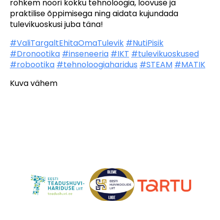
rohkem noori kokku tehnoloogia, loovuse ja
praktilise õppimisega ning aidata kujundada
tulevikuoskusi juba täna!
#ValiTargaltEhitaOmaTulevik
#NutiPisik
#Dronootika
#inseneeria
#IKT
#tulevikuoskused
#robootika
#tehnoloogiaharidus
#STEAM
#MATIK
Kuva vähem