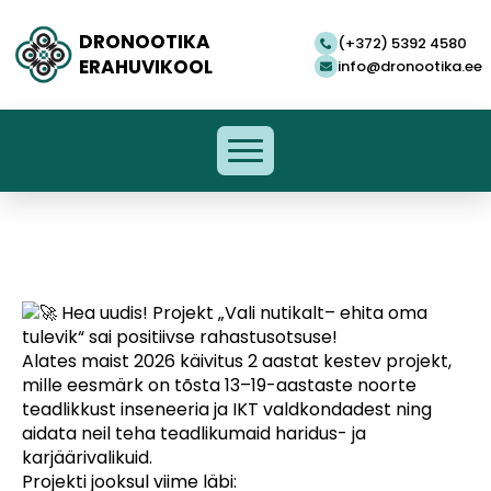
DRONOOTIKA
(+372) 5392 4580
ERAHUVIKOOL
info@dronootika.ee
Hea uudis! Projekt „Vali nutikalt– ehita oma
tulevik“ sai positiivse rahastusotsuse!
Alates maist 2026 käivitus 2 aastat kestev projekt,
mille eesmärk on tõsta 13–19-aastaste noorte
teadlikkust inseneeria ja IKT valdkondadest ning
aidata neil teha teadlikumaid haridus- ja
karjäärivalikuid.
Projekti jooksul viime läbi: