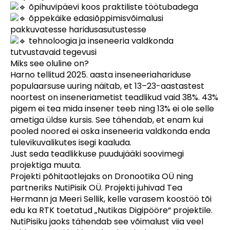
õpihuvipäevi koos praktiliste töötubadega
õppekäike edasiõppimisvõimalusi
pakkuvatesse haridusasutustesse
tehnoloogia ja inseneeria valdkonda
tutvustavaid tegevusi
Miks see oluline on?
Harno tellitud 2025. aasta inseneeriahariduse
populaarsuse uuring näitab, et 13–23-aastastest
noortest on inseneriametist teadlikud vaid 38%. 43%
pigem ei tea mida insener teeb ning 13% ei ole selle
ametiga üldse kursis. See tähendab, et enam kui
pooled noored ei oska inseneeria valdkonda enda
tulevikuvalikutes isegi kaaluda.
Just seda teadlikkuse puudujääki soovimegi
projektiga muuta.
Projekti põhitaotlejaks on Dronootika OÜ ning
partneriks NutiPisik OÜ. Projekti juhivad Tea
Hermann ja Meeri Sellik, kelle varasem koostöö tõi
edu ka RTK toetatud „Nutikas Digipööre“ projektile.
NutiPisiku jaoks tähendab see võimalust viia veel