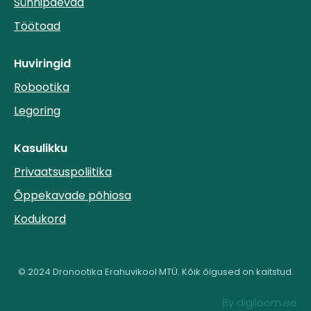
Sünnipäevad
Töötoad
Huviringid
Robootika
Legoring
Kasulikku
Privaatsuspoliitika
Õppekavade põhiosa
Kodukord
© 2024 Dronootika Erahuvikool MTÜ. Kõik õigused on kaitstud.
By digiloom.ee