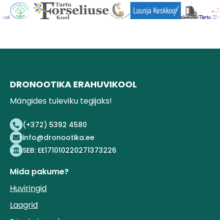
DRONOOTIKA ERAHUVIKOOL
Mängides tuleviku tegijaks!
(+372) 5392 4580
info@dronootika.ee
SEB: EE171010220271373226
Mida pakume?
Huviringid
Laagrid