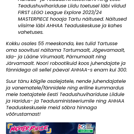
Teadushuvihariduse Liidu toetusel läbi viidud
FIRST LEGO League Explore 2023/24
MASTERPIECE hooaja Tartu näitused. Näitused
viisime läbi AHHAA Teaduskeskuse ja kahes
vahetuses.
Kokku osales 55 meeskonda, kes tulid Tartusse
oma soovitusi näitama Tartumaalt, Jõgevamaalt,
Ida- ja Lääne Virumaalt, Pärnumaalt ning
Järvamaalt. Noori robootikuid koos juhendajate ja
fännidega oli sellel päeval AHHAA-s enam kui 300.
Suur tänu kõigile osalejatele, nende juhendajatele
ja vanematele/fännidele ning eriline kummardus
meie toetajatele Eesti Teadushuvihariduse Liidule
ja Haridus- ja Teadusministeeriumile ning AHHAA
Teaduskeskusele meid sõbra hinnaga
võõrustamast!