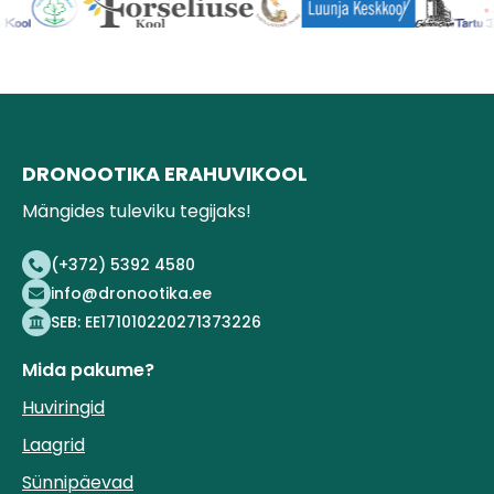
DRONOOTIKA ERAHUVIKOOL
Mängides tuleviku tegijaks!
(+372) 5392 4580
info@dronootika.ee
SEB: EE171010220271373226
Mida pakume?
Huviringid
Laagrid
Sünnipäevad